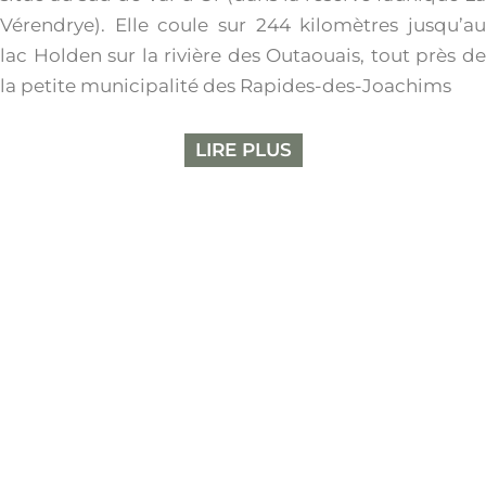
Vérendrye). Elle coule sur 244 kilomètres jusqu’au
lac Holden sur la rivière des Outaouais, tout près de
la petite municipalité des Rapides-des-Joachims
LIRE PLUS
SERVICES DE NAVETTE & LOCATION
Aventure Rivière Sauvage se spécialise dans
les services de transport en navettes et de