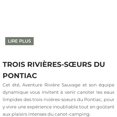
Fort-Coulonge (Québec), et à 50 minutes de
Pembroke (Ontario). Plus précisément, il est au
kilomètre 25.5 sur la rivière Noire (par voie
navigable), et au kilomètre 19.5 sur le Chemin de
la Rivière Noire (par voie terrestre)
LIRE PLUS
TROIS RIVIÈRES-SŒURS DU
PONTIAC
Cet été, Aventure Rivière Sauvage et son équipe
dynamique vous invitent à venir canoter les eaux
limpides des trois rivières-soeurs du Pontiac, pour
y vivre une expérience inoubliable tout en goûtant
aux plaisirs intenses du canot-camping.