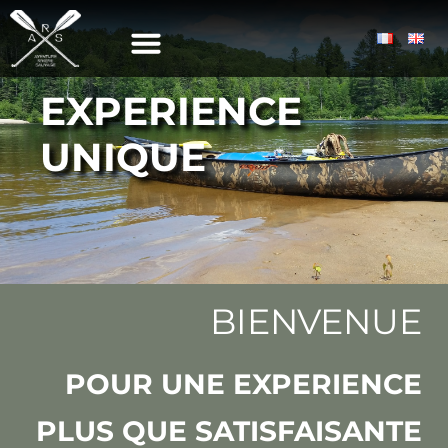
Aller
au
contenu
EXPERIENCE
UNIQUE
BIENVENUE
POUR UNE EXPERIENCE
PLUS QUE SATISFAISANTE